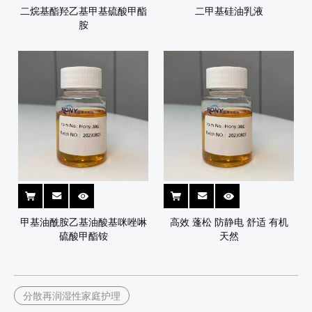
二烷基酯羟乙基甲基硫酸甲酯
二甲基硅油乳液
胺
甲基油酰胺乙基油酸基咪唑啉
高效 蓬松 防静电 舒适 有机
硫酸甲酯铵
天然
分散再润湿性家庭护理