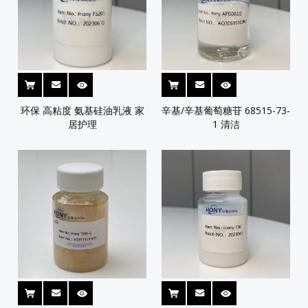
环保 高粘度 氨基硅油乳液 家
辛基/辛基葡萄糖苷 68515-73-
居护理
1 清洁