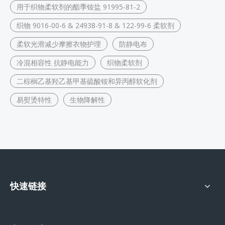
用于织物柔软剂的酯季铵盐 91995-81-2
织物 9016-00-6 & 24938-91-8 & 122-99-6 柔软剂
柔软光滑减少摩擦衣物护理
防静电布
冷混相容性 抗静电能力
织物柔软剂
二棕榈乙基羟乙基甲基硫酸铵和异丙醇软化剂
易熨烫特性
生物降解性
快速链接