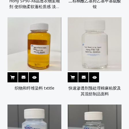
Hony SP90-X8晶透衣物柔顺
二棕榈酰乙基羟乙基甲基硫酸
剂 使织物柔软蓬松质感 淡黄
铵
透明液体
织物和纤维染料 txtitle
快速渗透剂预处理棉麻粘胶及
其混纺制品面料