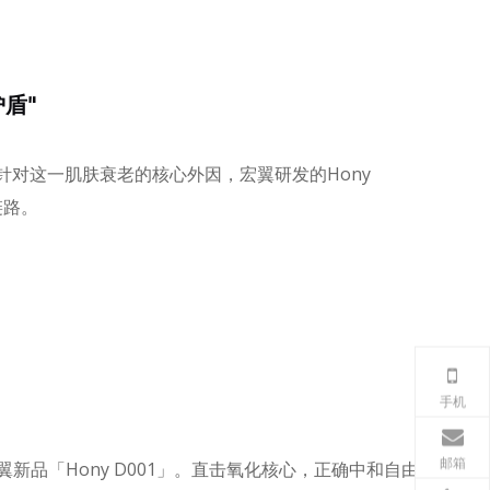
盾"
针对这一肌肤衰老的核心外因，宏翼研发的Hony
链路。
手机
邮箱
品「Hony D001」。直击氧化核心，正确中和自由