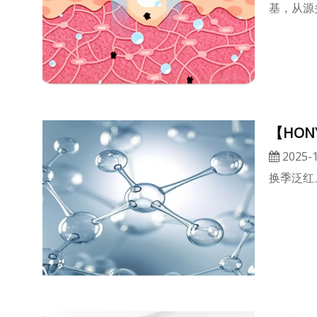
基，从源
【HO
2025-1
换季泛红、