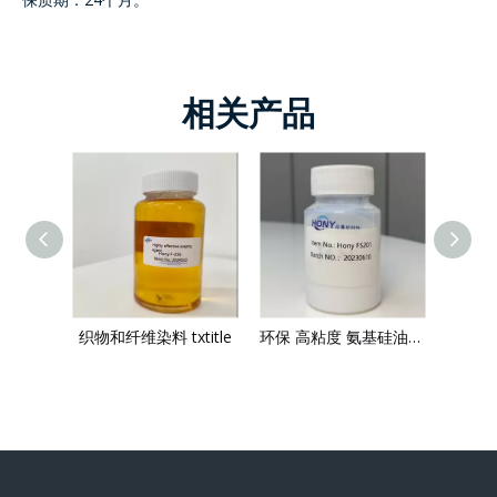
相关产品
Hony SP90-X8晶透衣物柔顺剂 使织物柔软蓬松质感 淡黄透明液体
织物和纤维染料 txtitle
环保 高粘度 氨基硅油乳液 家居护理