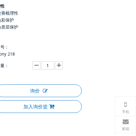
特性
改善梳理性
色彩保护
角质层保护
型号：
ony 218
数量：
询价
加入询价篮
手机
邮箱