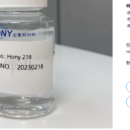
·
·
·
H