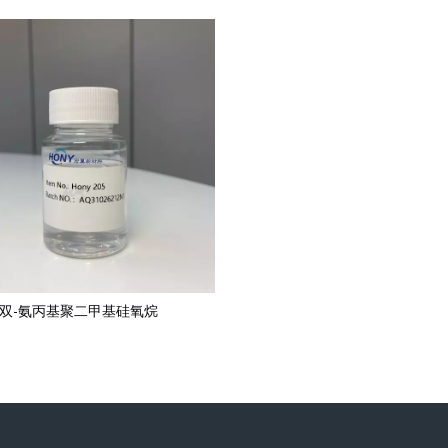
双-氨丙基聚二甲基硅氧烷