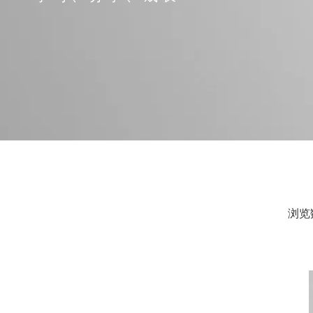
浏览
["facebook","twitter","line","wechat","linkedin","pinte