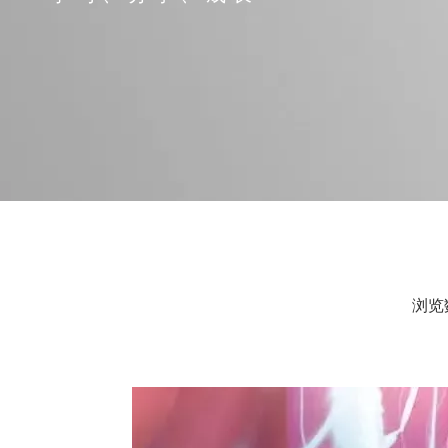
浏览
["facebook","twitter","line","wechat","linkedin","pinte